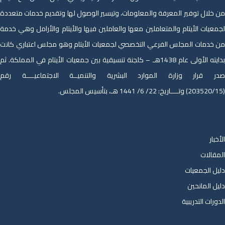
من خلال توفير المعرفة والمعلومات، وتيسير الوصول لها وتقديم خدمات متعددة
لجمعيات الأيتام والمتعاملين معها والعاملين فيها والأيتام والأرامل وهي خدمة
من خدمات المجلس الفرعي التخصصي لجمعيات الأيتام وهو مجلس اعتباري كانت
بدايته الأولى عام 1438هـ – كلجنة تنسيقية بين جمعيات الأيتام في المملكة. ثم
صدر قرار وزارة الموارد البشرية والتنميــة الاجتماعيــــة رقم
(203520/15) وتــــاريخ: 22/ 6/ 1441 هـ، بتأسيس المجلس.
الأخبار
المقالات
دليل الجمعيات
دليل المانحين
الدورات التدريبية